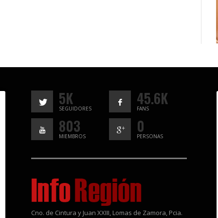
5K
45.6K
SEGUIDORES
FANS
803
0
MIEMBROS
PERSONAS
Cno. de Cintura y Juan XXIII, Lomas de Zamora, Pcia.