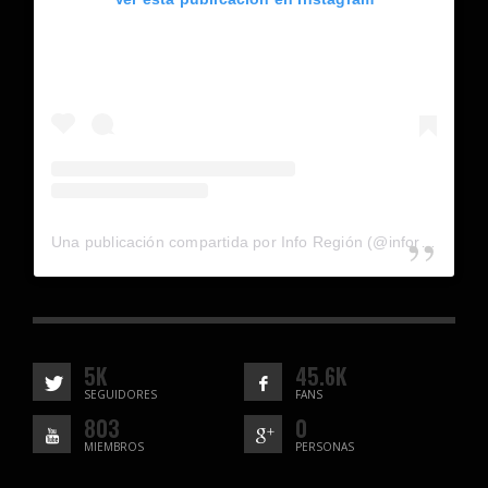
Una publicación compartida por Info Región (@inforegion_redes)
5K
45.6K
SEGUIDORES
FANS
803
0
MIEMBROS
PERSONAS