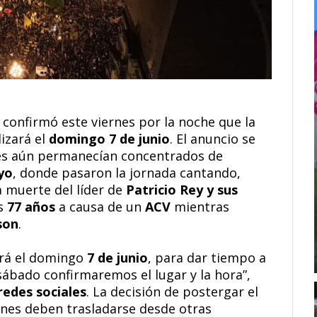
confirmó este viernes por la noche que la
izará el
domingo 7 de junio
. El anuncio se
es aún permanecían concentrados de
yo
, donde pasaron la jornada cantando,
a muerte del líder de
Patricio Rey y sus
os
77 años
a causa de un
ACV
mientras
son
.
será el domingo
7 de junio
, para dar tiempo a
sábado confirmaremos el lugar y la hora”,
 redes sociales
. La decisión de postergar el
enes deben trasladarse desde otras