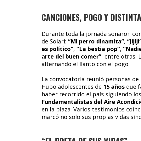
CANCIONES, POGO Y DISTINT
Durante toda la jornada sonaron co
de Solari:
“Mi perro dinamita”
,
“Jijiji
es político”
,
“La bestia pop”
,
“Nadie
arte del buen comer”
, entre otras.
alternando el llanto con el pogo.
La convocatoria reunió personas de d
Hubo adolescentes de
15 años
que f
haber recorrido el país siguiendo lo
Fundamentalistas del Aire Acondic
en la plaza. Varios testimonios coinc
marcó no solo sus propias vidas sino
“EL POETA DE SUS VIDAS”