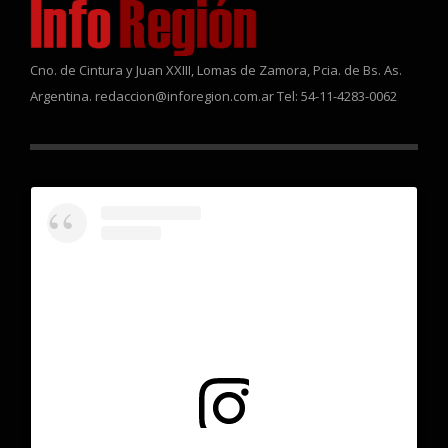
Cno. de Cintura y Juan XXIII, Lomas de Zamora, Pcia. de Bs. As.
Argentina. redaccion@inforegion.com.ar Tel: 54-11-4283-0062