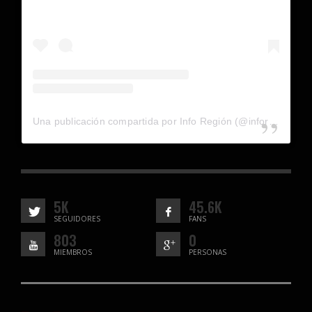
Una publicación compartida por Info Región (@inforegion_redes)
5K
45.6K
SEGUIDORES
FANS
803
0
MIEMBROS
PERSONAS