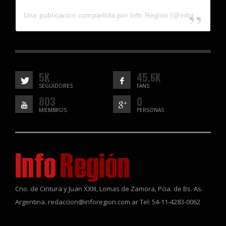
Una publicación compartida por Info Región (@inforegion_redes)
5K
45.6K
SEGUIDORES
FANS
803
0
MIEMBROS
PERSONAS
Cno. de Cintura y Juan XXIII, Lomas de Zamora, Pcia. de Bs. As.
Argentina. redaccion@inforegion.com.ar Tel: 54-11-4283-0062