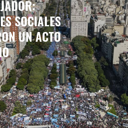
AJADOR:
ES SOCIALES
ON UN ACTO
IO