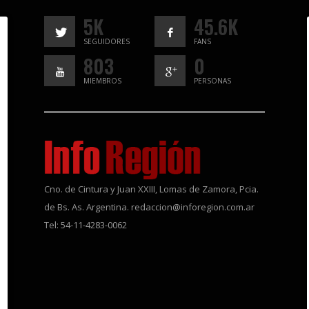
5K
45.6K
SEGUIDORES
FANS
803
0
MIEMBROS
PERSONAS
Cno. de Cintura y Juan XXIII, Lomas de Zamora, Pcia.
de Bs. As. Argentina. redaccion@inforegion.com.ar
Tel: 54-11-4283-0062