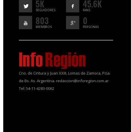
5K
45.6K
SEGUIDORES
FANS
803
0
MIEMBROS
PERSONAS
Cno. de Cintura y Juan XXIII, Lomas de Zamora, Pcia.
de Bs. As. Argentina. redaccion@inforegion.com.ar
Tel: 54-11-4283-0062