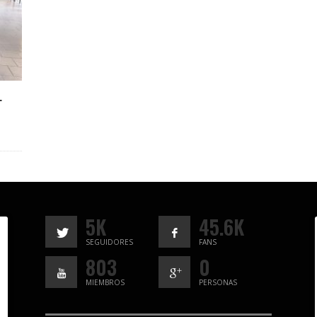
L
5K
45.6K
SEGUIDORES
FANS
803
0
MIEMBROS
PERSONAS