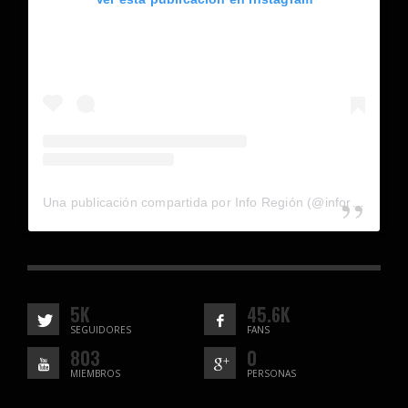
Una publicación compartida por Info Región (@inforegion_redes)
5K
45.6K
SEGUIDORES
FANS
803
0
MIEMBROS
PERSONAS