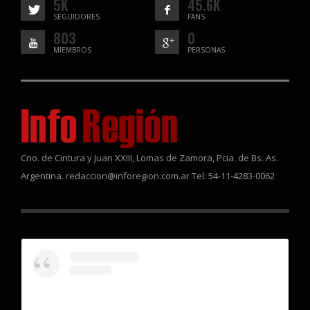
5K
45.6K
SEGUIDORES
FANS
803
0
MIEMBROS
PERSONAS
Cno. de Cintura y Juan XXIII, Lomas de Zamora, Pcia. de Bs. As.
Argentina. redaccion@inforegion.com.ar Tel: 54-11-4283-0062