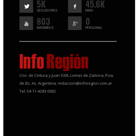
5K
45.6K
SEGUIDORES
FANS
803
0
MIEMBROS
PERSONAS
Cno. de Cintura y Juan XXIII, Lomas de Zamora, Pcia.
de Bs. As. Argentina. redaccion@inforegion.com.ar
Tel: 54-11-4283-0062