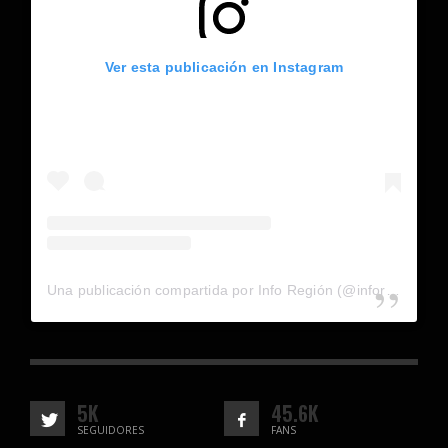
Ver esta publicación en Instagram
Una publicación compartida por Info Región (@inforegion_redes)
5K
45.6K
SEGUIDORES
FANS