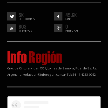
5K
45.6K
SEGUIDORES
FANS
803
0
MIEMBROS
PERSONAS
Cno. de Cintura y Juan XXIII, Lomas de Zamora, Pcia. de Bs. As.
Argentina. redaccion@inforegion.com.ar Tel: 54-11-4283-0062