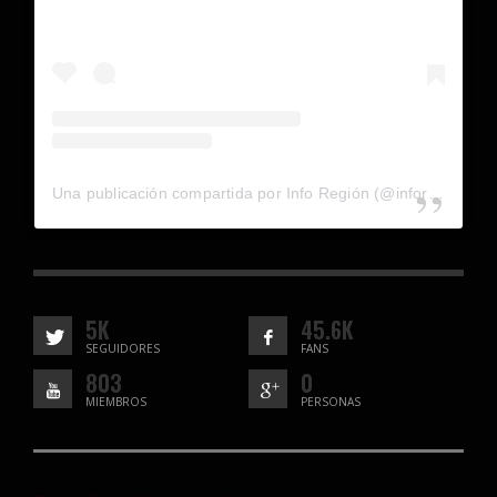
Una publicación compartida por Info Región (@inforegion_redes)
5K
45.6K
SEGUIDORES
FANS
803
0
MIEMBROS
PERSONAS