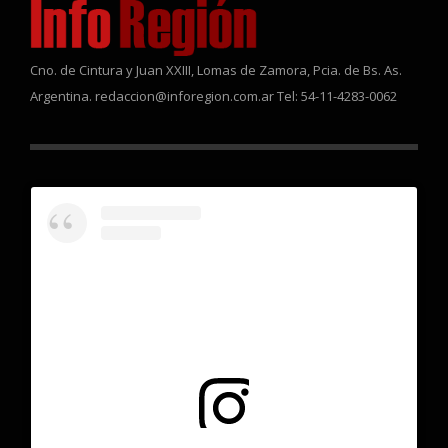
Cno. de Cintura y Juan XXIII, Lomas de Zamora, Pcia. de Bs. As.
Argentina. redaccion@inforegion.com.ar Tel: 54-11-4283-0062