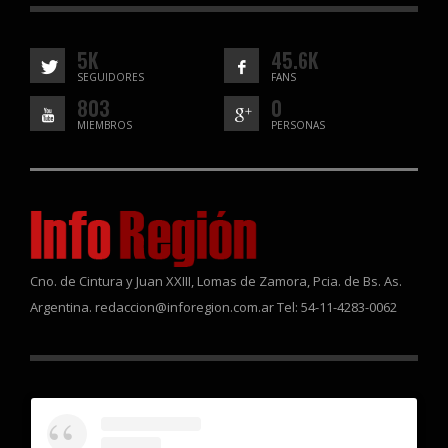
5K
45.6K
SEGUIDORES
FANS
803
0
MIEMBROS
PERSONAS
Cno. de Cintura y Juan XXIII, Lomas de Zamora, Pcia. de Bs. As.
Argentina. redaccion@inforegion.com.ar Tel: 54-11-4283-0062