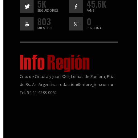
5K
45.6K
SEGUIDORES
FANS
803
0
MIEMBROS
PERSONAS
Cno. de Cintura y Juan XXIII, Lomas de Zamora, Pcia.
de Bs. As. Argentina. redaccion@inforegion.com.ar
Tel: 54-11-4283-0062