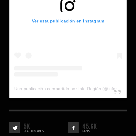
Ver esta publicación en Instagram
Una publicación compartida por Info Región (@inforegion_redes)
5K
45.6K
SEGUIDORES
FANS