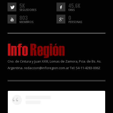
5K
45.6K
SEGUIDORES
FANS
803
0
MIEMBROS
PERSONAS
Cno. de Cintura y Juan XXIII, Lomas de Zamora, Pcia. de Bs. As.
Argentina. redaccion@inforegion.com.ar Tel: 54-11-4283-0062