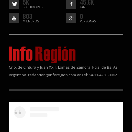
5K
45.6K
SEGUIDORES
FANS
803
0
MIEMBROS
PERSONAS
Cno. de Cintura y Juan XXIII, Lomas de Zamora, Pcia. de Bs. As.
Argentina. redaccion@inforegion.com.ar Tel: 54-11-4283-0062