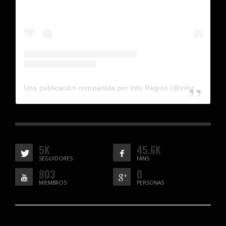
Una publicación compartida por Info Región (@inforegion_redes)
5K
45.6K
SEGUIDORES
FANS
803
0
MIEMBROS
PERSONAS