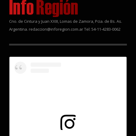
Cno. de Cintura y Juan XXIII, Lomas de Zamora, Pcia. de Bs. As.
Argentina. redaccion@inforegion.com.ar Tel: 54-11-4283-0062