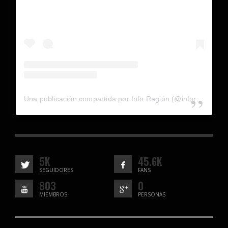
Una publicación compartida por Info Región (@inforegion_redes)
5K
45.6K
SEGUIDORES
FANS
803
0
MIEMBROS
PERSONAS