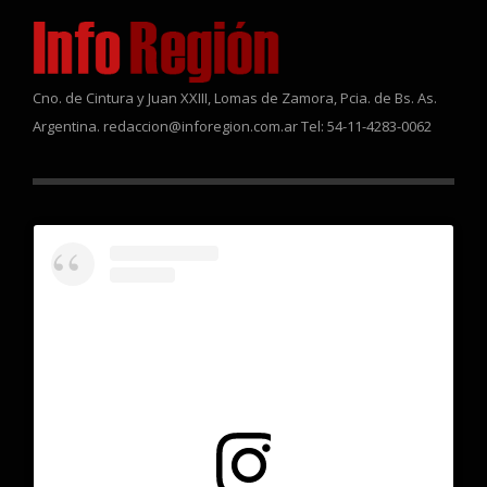
Cno. de Cintura y Juan XXIII, Lomas de Zamora, Pcia. de Bs. As.
Argentina. redaccion@inforegion.com.ar Tel: 54-11-4283-0062