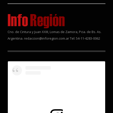
Cno. de Cintura y Juan XXIII, Lomas de Zamora, Pcia. de Bs. As.
Argentina. redaccion@inforegion.com.ar Tel: 54-11-4283-0062