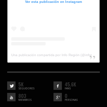
Ver esta publicación en Instagram
Una publicación compartida por Info Región (@inforegion_redes)
5K
45.6K
SEGUIDORES
FANS
803
0
MIEMBROS
PERSONAS