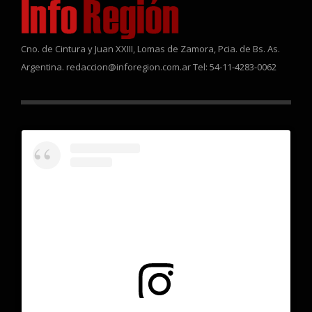
Cno. de Cintura y Juan XXIII, Lomas de Zamora, Pcia. de Bs. As.
Argentina. redaccion@inforegion.com.ar Tel: 54-11-4283-0062