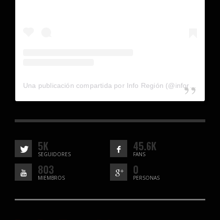
Una publicación compartida por Info Región (@inforegion_redes)
5K
45.6K
SEGUIDORES
FANS
803
0
MIEMBROS
PERSONAS