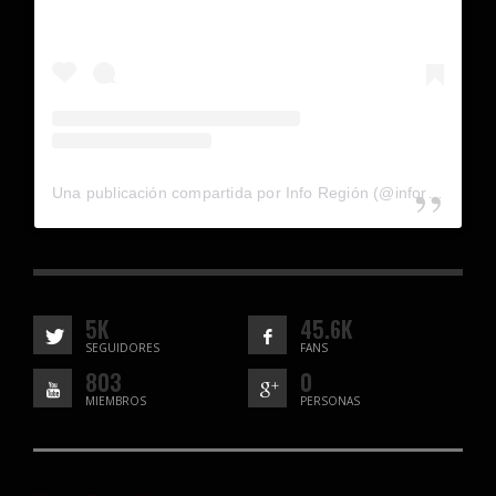
Una publicación compartida por Info Región (@inforegion_redes)
5K
45.6K
SEGUIDORES
FANS
803
0
MIEMBROS
PERSONAS