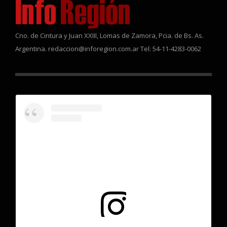
Cno. de Cintura y Juan XXIII, Lomas de Zamora, Pcia. de Bs. As.
Argentina. redaccion@inforegion.com.ar Tel: 54-11-4283-0062