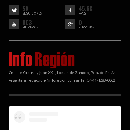
5K
45.6K
SEGUIDORES
FANS
803
0
MIEMBROS
PERSONAS
Cno. de Cintura y Juan XXIII, Lomas de Zamora, Pcia. de Bs. As.
Argentina. redaccion@inforegion.com.ar Tel: 54-11-4283-0062