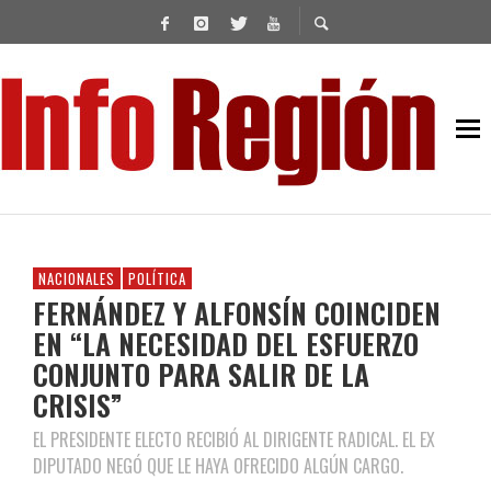
NACIONALES
POLÍTICA
FERNÁNDEZ Y ALFONSÍN COINCIDEN
EN “LA NECESIDAD DEL ESFUERZO
CONJUNTO PARA SALIR DE LA
CRISIS”
EL PRESIDENTE ELECTO RECIBIÓ AL DIRIGENTE RADICAL. EL EX
DIPUTADO NEGÓ QUE LE HAYA OFRECIDO ALGÚN CARGO.