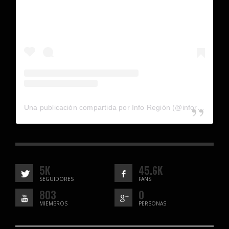
Una publicación compartida por Info Región (@inforegion_redes)
5K
45.6K
SEGUIDORES
FANS
803
0
MIEMBROS
PERSONAS