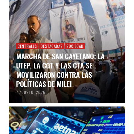
CENTRALES
DESTACADAS
SOCIEDAD
MARCHA DE SAN CAYETANO: LA
UTEP, LA CGT Y LAS CTA SE
MOVILIZARON CONTRA LAS
POLÍTICAS DE MILEI
7 AGOSTO, 2026