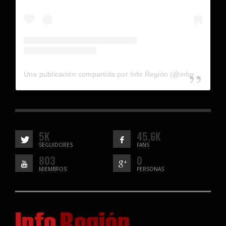
Una publicación compartida por Info Región (@inforegion_redes)
5K
45.6K
SEGUIDORES
FANS
803
0
MIEMBROS
PERSONAS