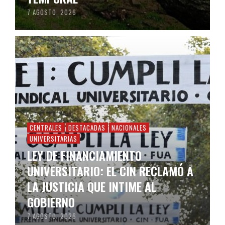
7 AGOSTO, 2026
CENTRALES
DESTACADAS
NACIONALES
UNIVERSITARIAS
LEY DE FINANCIAMIENTO
UNIVERSITARIO: EL CIN RECLAMÓ A
LA JUSTICIA QUE INTIME AL
GOBIERNO
7 AGOSTO, 2026