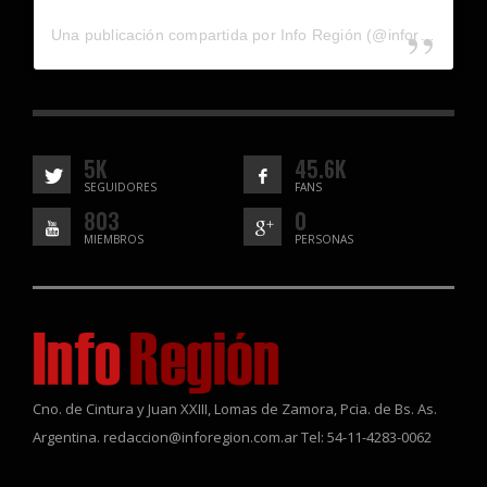
Una publicación compartida por Info Región (@inforegion_redes)
5K
45.6K
SEGUIDORES
FANS
803
0
MIEMBROS
PERSONAS
Cno. de Cintura y Juan XXIII, Lomas de Zamora, Pcia. de Bs. As.
Argentina. redaccion@inforegion.com.ar Tel: 54-11-4283-0062