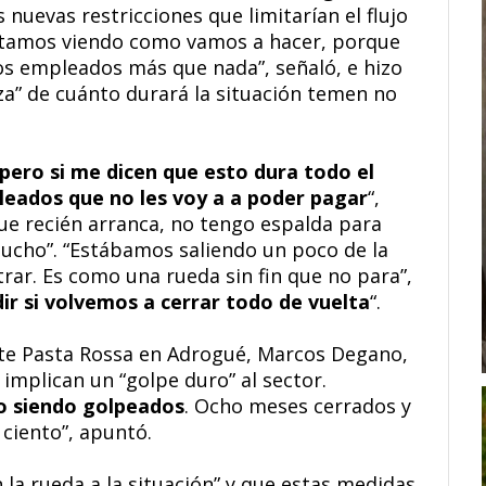
 nuevas restricciones que limitarían el flujo
estamos viendo como vamos a hacer, porque
los empleados más que nada”, señaló, e hizo
za” de cuánto durará la situación temen no
 pero si me dicen que esto dura todo el
leados que no les voy a a poder pagar
“,
que recién arranca, no tengo espalda para
ucho”. “Estábamos saliendo un poco de la
rar. Es como una rueda sin fin que no para”,
r si volvemos a cerrar todo de vuelta
“.
te Pasta Rossa en Adrogué, Marcos Degano,
 implican un “golpe duro” al sector.
o siendo golpeados
. Ocho meses cerrados y
 ciento”, apuntó.
 la rueda a la situación” y que estas medidas