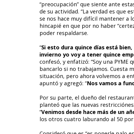
“preocupación” que siente ante estas
de su actividad. “La verdad es que 
se nos hace muy difícil mantener a 
hincapié en que por no haber “certe
poder respaldarse.
“
Si esto dura quince días está bien,
invierno yo voy a tener quince emp
confesó, y enfatizó: “Soy una PYME 
bancarlo si no trabajamos. Cuesta m
situación, pero ahora volvemos a ent
apuntó y agregó: “
Nos vamos a fundi
Por su parte, el dueño del
restauran
planteó que las nuevas restricciónes
“
Venimos desde hace más de un añ
los otros cuatro laburando al 50 por
Consideró que es “es ponerle palo en