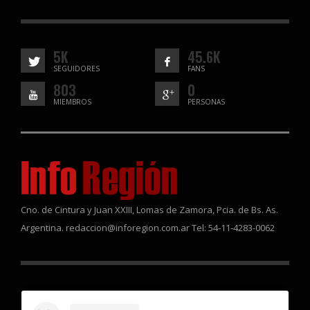
5K
45.6K
SEGUIDORES
FANS
803
0
MIEMBROS
PERSONAS
Cno. de Cintura y Juan XXIII, Lomas de Zamora, Pcia. de Bs. As.
Argentina. redaccion@inforegion.com.ar Tel: 54-11-4283-0062