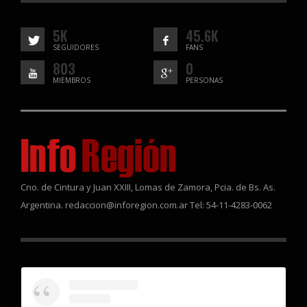
5K
45.6K
SEGUIDORES
FANS
803
0
MIEMBROS
PERSONAS
Cno. de Cintura y Juan XXIII, Lomas de Zamora, Pcia. de Bs. As.
Argentina. redaccion@inforegion.com.ar Tel: 54-11-4283-0062