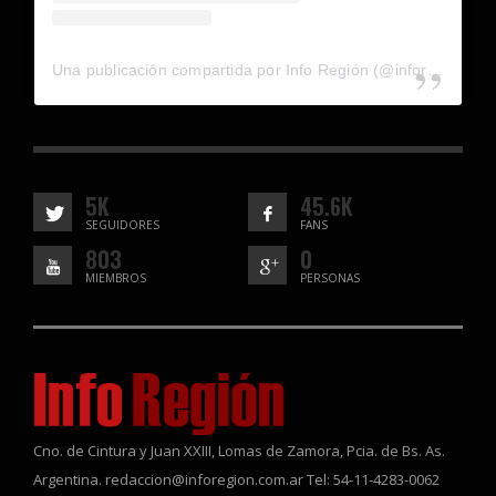
Una publicación compartida por Info Región (@inforegion_redes)
5K
45.6K
SEGUIDORES
FANS
803
0
MIEMBROS
PERSONAS
Cno. de Cintura y Juan XXIII, Lomas de Zamora, Pcia. de Bs. As.
Argentina. redaccion@inforegion.com.ar Tel: 54-11-4283-0062