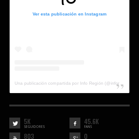
Ver esta publicación en Instagram
Una publicación compartida por Info Región (@inforegion_redes)
5K
45.6K
SEGUIDORES
FANS