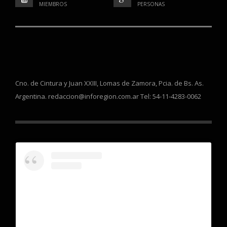
803
0
MIEMBROS
PERSONAS
Cno. de Cintura y Juan XXIII, Lomas de Zamora, Pcia. de Bs. As.
Argentina. redaccion@inforegion.com.ar Tel: 54-11-4283-0062