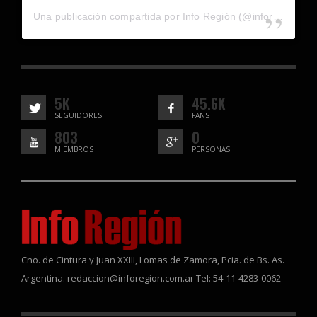
Una publicación compartida por Info Región (@inforegion_redes)
5K
45.6K
SEGUIDORES
FANS
803
0
MIEMBROS
PERSONAS
Cno. de Cintura y Juan XXIII, Lomas de Zamora, Pcia. de Bs. As.
Argentina. redaccion@inforegion.com.ar Tel: 54-11-4283-0062