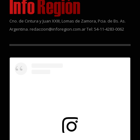
Cno. de Cintura y Juan XXIII, Lomas de Zamora, Pcia. de Bs. As.
Argentina. redaccion@inforegion.com.ar Tel: 54-11-4283-0062