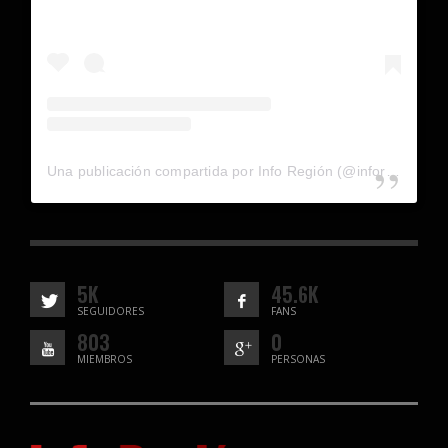
Una publicación compartida por Info Región (@inforegion_redes)
5K
45.6K
SEGUIDORES
FANS
803
0
MIEMBROS
PERSONAS