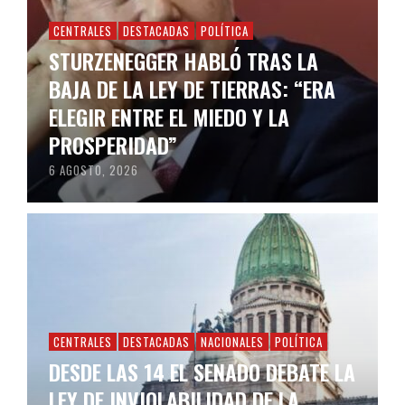
CENTRALES
DESTACADAS
POLÍTICA
STURZENEGGER HABLÓ TRAS LA
BAJA DE LA LEY DE TIERRAS: “ERA
ELEGIR ENTRE EL MIEDO Y LA
PROSPERIDAD”
6 AGOSTO, 2026
CENTRALES
DESTACADAS
NACIONALES
POLÍTICA
DESDE LAS 14 EL SENADO DEBATE LA
LEY DE INVIOLABILIDAD DE LA