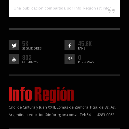
Una publicación compartida por Info Región (@inforegion_redes)
5K
45.6K
SEGUIDORES
FANS
803
0
MIEMBROS
PERSONAS
Cno. de Cintura y Juan XXIII, Lomas de Zamora, Pcia. de Bs. As.
Argentina. redaccion@inforegion.com.ar Tel: 54-11-4283-0062