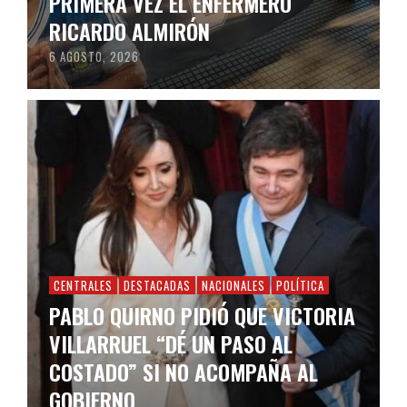
PRIMERA VEZ EL ENFERMERO
RICARDO ALMIRÓN
6 AGOSTO, 2026
CENTRALES
DESTACADAS
NACIONALES
POLÍTICA
PABLO QUIRNO PIDIÓ QUE VICTORIA
VILLARRUEL “DÉ UN PASO AL
COSTADO” SI NO ACOMPAÑA AL
GOBIERNO