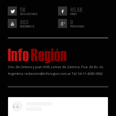
5K
45.6K
SEGUIDORES
FANS
803
0
MIEMBROS
PERSONAS
Cno. de Cintura y Juan XXIII, Lomas de Zamora, Pcia. de Bs. As.
Argentina. redaccion@inforegion.com.ar Tel: 54-11-4283-0062