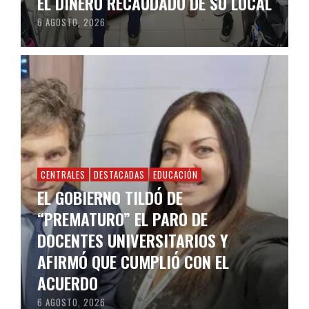
EL DINERO RECAUDADO DE SU LOCAL
6 AGOSTO, 2026
CENTRALES
DESTACADAS
EDUCACIÓN
EL GOBIERNO TILDÓ DE
“PREMATURO” EL PARO DE
DOCENTES UNIVERSITARIOS Y
AFIRMÓ QUE CUMPLIÓ CON EL
ACUERDO
6 AGOSTO, 2026