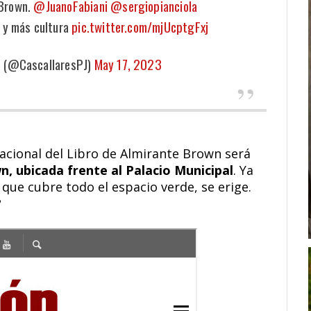
a Brown.
@JuanoFabiani
@sergiopianciola
 y más cultura
pic.twitter.com/mjUcptgFxj
s (@CascallaresPJ)
May 17, 2023
nacional del Libro de Almirante Brown será
wn, ubicada frente al Palacio Municipal
. Ya
que cubre todo el espacio verde, se erige.
?