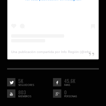
Una publicación compartida por Info Región (@inforegion_redes)
5K
45.6K
SEGUIDORES
FANS
803
0
MIEMBROS
PERSONAS