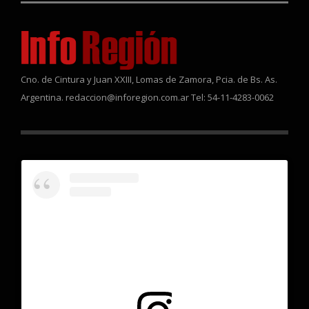
Cno. de Cintura y Juan XXIII, Lomas de Zamora, Pcia. de Bs. As.
Argentina. redaccion@inforegion.com.ar Tel: 54-11-4283-0062