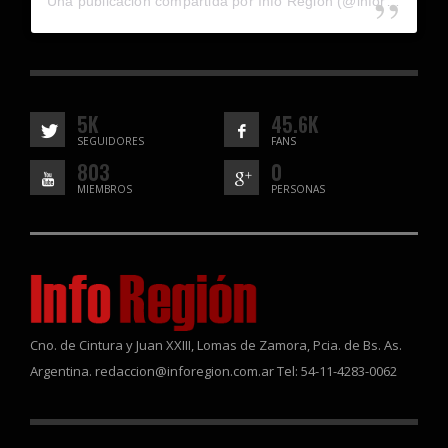
Una publicación compartida por Info Región (@inforegion_redes)
5K
45.6K
SEGUIDORES
FANS
803
0
MIEMBROS
PERSONAS
Cno. de Cintura y Juan XXIII, Lomas de Zamora, Pcia. de Bs. As.
Argentina. redaccion@inforegion.com.ar Tel: 54-11-4283-0062