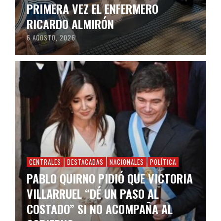
PRIMERA VEZ EL ENFERMERO
RICARDO ALMIRÓN
6 AGOSTO, 2026
CENTRALES
DESTACADAS
NACIONALES
POLÍTICA
PABLO QUIRNO PIDIÓ QUE VICTORIA
VILLARRUEL “DÉ UN PASO AL
COSTADO” SI NO ACOMPAÑA AL