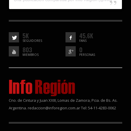
5K
45.6K
SEGUIDORES
FANS
803
0
MIEMBROS
PERSONAS
Cno. de Cintura y Juan XXIII, Lomas de Zamora, Pcia. de Bs. As.
Argentina. redaccion@inforegion.com.ar Tel: 54-11-4283-0062