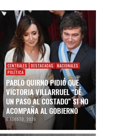
CENTRALES
DESTACADAS
NACIONALES
POLÍTICA
PABLO QUIRNO PIDIÓ QUE
VICTORIA VILLARRUEL “DÉ
UN PASO AL COSTADO” SI NO
ACOMPAÑA AL GOBIERNO
6 AGOSTO, 2026