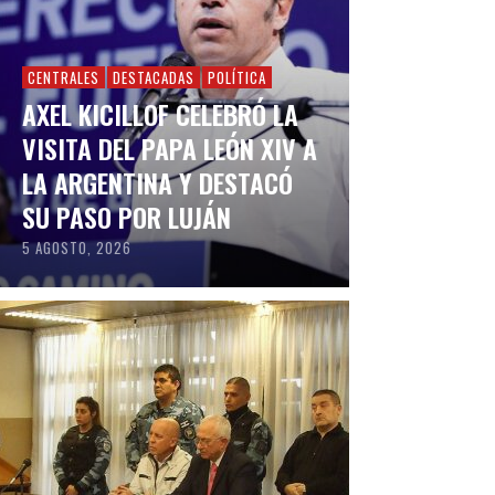
CENTRALES
DESTACADAS
POLÍTICA
AXEL KICILLOF CELEBRÓ LA
VISITA DEL PAPA LEÓN XIV A
LA ARGENTINA Y DESTACÓ
SU PASO POR LUJÁN
5 AGOSTO, 2026