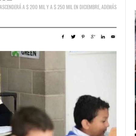
ASCENDERÁ A $ 200 MIL Y A $ 250 MIL EN DICIEMBRE, ADEMÁS