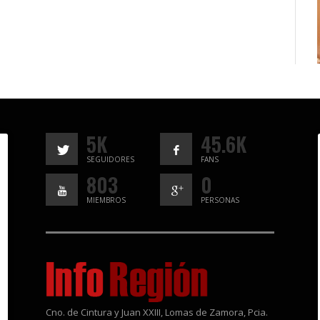
5K
45.6K
SEGUIDORES
FANS
803
0
MIEMBROS
PERSONAS
Cno. de Cintura y Juan XXIII, Lomas de Zamora, Pcia.