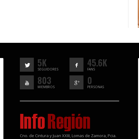
5K
45.6K
SEGUIDORES
FANS
803
0
MIEMBROS
PERSONAS
Cno. de Cintura y Juan XXIII, Lomas de Zamora, Pcia.