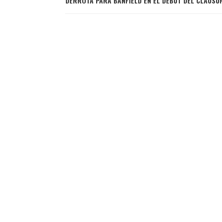
DERROTA PARA BANFIELD EN EL DEBUT DEL CLAUSU