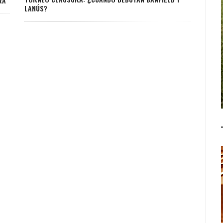
RA
LANÚS?