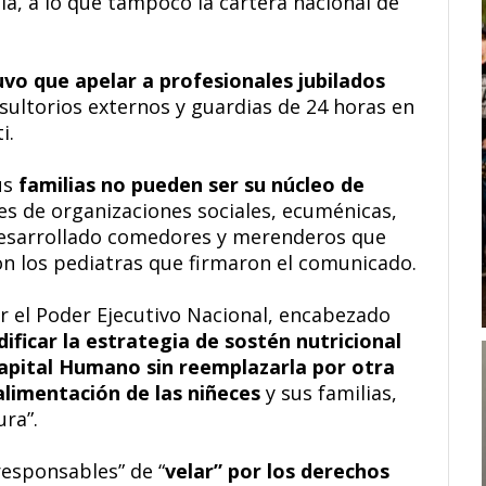
ia, a lo que tampoco la cartera nacional de
uvo que apelar a profesionales jubilados
sultorios externos y guardias de 24 horas en
i.
us
familias no pueden ser su núcleo de
es de organizaciones sociales, ecuménicas,
 desarrollado comedores y merenderos que
ron los pediatras que firmaron el comunicado.
r el Poder Ejecutivo Nacional, encabezado
ificar la estrategia de sostén nutricional
Capital Humano sin reemplazarla por otra
 alimentación de las niñeces
y sus familias,
ura”.
esponsables” de “
velar” por los derechos