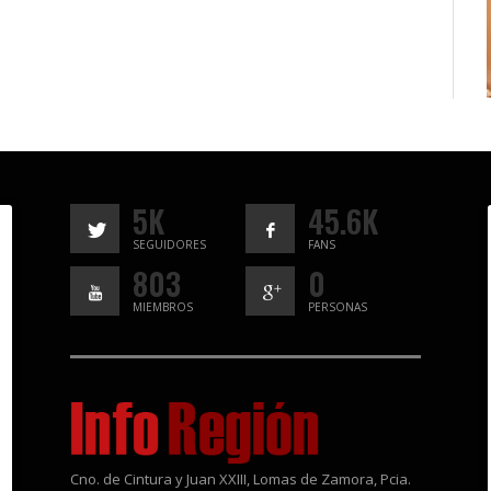
5K
45.6K
SEGUIDORES
FANS
803
0
MIEMBROS
PERSONAS
Cno. de Cintura y Juan XXIII, Lomas de Zamora, Pcia.