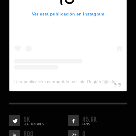
Ver esta publicación en Instagram
Una publicación compartida por Info Región (@inforegion_redes)
5K
45.6K
SEGUIDORES
FANS
803
0