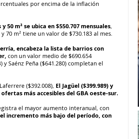
centuales por encima de la inflación
 y 50 m² se ubica en $550.707 mensuales
,
y 70 m² tiene un valor de $730.183 al mes.
rría, encabeza la lista de barrios con
er,
con un valor medio de $690.654
) y Saénz Peña ($641.280) completan el
aferrere ($392.008),
El Jagüel ($399.989) y
as ofertas más accesibles del GBA oeste-sur.
registra el mayor aumento interanual, con
el incremento más bajo del período, con